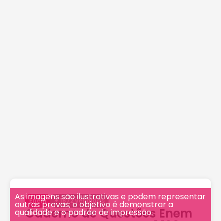
As imagens são ilustrativas e podem representar
Enem
+
1872
vendidas
outras provas; o objetivo é demonstrar a
Caderno de Questões Enem
qualidade e o padrão de impressão.